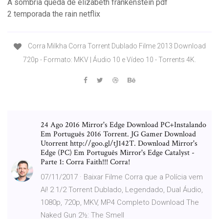
A sombria queda de elizabeth frankenstein pdf
2 temporada the rain netflix
Corra Milkha Corra Torrent Dublado Filme 2013 Download
720p - Formato: MKV | Áudio 10 e Vídeo 10 - Torrents 4K.
24 Ago 2016 Mirror's Edge Download PC+Instalando
Em Português 2016 Torrent. JG Gamer Download
Utorrent http://goo.gl/tJ142T. Download Mirror's
Edge (PC) Em Português Mirror's Edge Catalyst -
Parte 1: Corra Faith!!! Corra!
07/11/2017 · Baixar Filme Corra que a Polícia vem
Aí! 2 1/2 Torrent Dublado, Legendado, Dual Áudio,
1080p, 720p, MKV, MP4 Completo Download The
Naked Gun 2½: The Smell