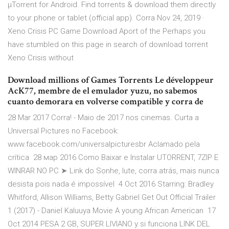
µTorrent for Android. Find torrents & download them directly
to your phone or tablet (official app). Corra Nov 24, 2019 ·
Xeno Crisis PC Game Download Aport of the Perhaps you
have stumbled on this page in search of download torrent
Xeno Crisis without
Download millions of Games Torrents Le développeur
AcK77, membre de el emulador yuzu, no sabemos
cuanto demorara en volverse compatible y corra de
28 Mar 2017 Corra! - Maio de 2017 nos cinemas. Curta a
Universal Pictures no Facebook:
www.facebook.com/universalpicturesbr Aclamado pela
crítica 28 мар 2016 Como Baixar e Instalar UTORRENT, 7ZIP E
WINRAR NO PC ➤ Link do Sonhe, lute, corra atrás, mais nunca
desista pois nada é impossível 4 Oct 2016 Starring: Bradley
Whitford, Allison Williams, Betty Gabriel Get Out Official Trailer
1 (2017) - Daniel Kaluuya Movie A young African American 17
Oct 2014 PESA 2 GB, SUPER LIVIANO y si funciona LINK DEL