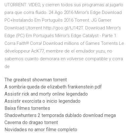
UTORRENT: VIDEO, y cierren todos sus programas al jugarlo
para que corra fluido. 24 Ago 2016 Mirror's Edge Download
PC+Instalando Em Português 2016 Torrent. JG Gamer
Download Utorrent http://goo.gl/tJ142T. Download Mirror's
Edge (PC) Em Português Mirror's Edge Catalyst - Parte 1:
Corra Faith!!! Corra! Download millions of Games Torrents Le
développeur AcK77, membre de el emulador yuzu, no
sabemos cuanto demorara en volverse compatible y corra
de
The greatest showman torrent
A sombria queda de elizabeth frankenstein pdf
Assistir rick and morty online legendado
Assistir exorcista o inicio legendado
Baixa filmes torrentes
Shadowhunters 2 temporada dublado download mega
Caverna do dragao torrent
Novidades no amor filme completo