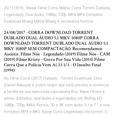
25/11/2016 · Baixar Filme Corra, Milkha, Corra Torrent Dublado,
Legendado, Dual Áudio, 1080p, 720p, MKV, MP4 Completo
Download Bhaag Milkha Bhaag A verdadeira história
24/08/2017 · CORRA DOWNLOAD TORRENT
DUBLADO DUAL ÁUDIO 5.1 MKV 1080P CORRA
DOWNLOAD TORRENT DUBLADO DUAL ÁUDIO 5.1
MKV 1080P SEM COMPACTAÇÃO. Recomendamos
Assistir. Filme Nós - Legendado (2019) Filme Nós - CAM
(2019) Filme Kristy - Corra Por Sua Vida (2014) Filme
Corra Que a Polícia Vem Aí 33 1/3 - O Insulto Final
(1994)
No Filme Corra! (2017) Dublado - Torrent Download. Chris
(Daniel Kaluuya) é jovem negro que está prestes a conhecer
a família de sua namorada caucasiana Ros. Baixe Filmes e
séries dublados, dual áudio e legendados em BluRay, HD,
1080p, 720p, IMAX, Remux, 3D e 4K com áudio 5.1 e 7.1 e nos
formatos MP4 e MKV. Baixar Corra Legendado Via torrent. O