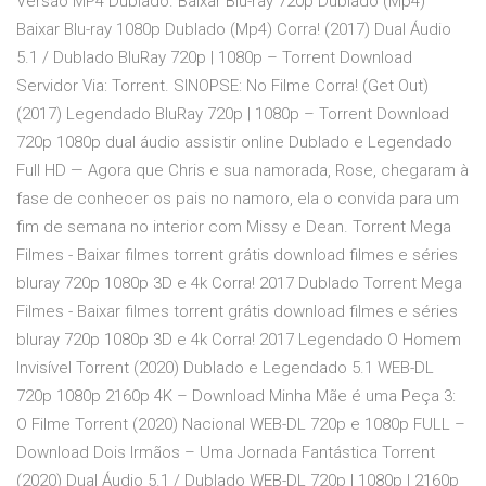
Versão MP4 Dublado. Baixar Blu-ray 720p Dublado (Mp4)
Baixar Blu-ray 1080p Dublado (Mp4) Corra! (2017) Dual Áudio
5.1 / Dublado BluRay 720p | 1080p – Torrent Download
Servidor Via: Torrent. SINOPSE: No Filme Corra! (Get Out)
(2017) Legendado BluRay 720p | 1080p – Torrent Download
720p 1080p dual áudio assistir online Dublado e Legendado
Full HD — Agora que Chris e sua namorada, Rose, chegaram à
fase de conhecer os pais no namoro, ela o convida para um
fim de semana no interior com Missy e Dean. Torrent Mega
Filmes - Baixar filmes torrent grátis download filmes e séries
bluray 720p 1080p 3D e 4k Corra! 2017 Dublado Torrent Mega
Filmes - Baixar filmes torrent grátis download filmes e séries
bluray 720p 1080p 3D e 4k Corra! 2017 Legendado O Homem
Invisível Torrent (2020) Dublado e Legendado 5.1 WEB-DL
720p 1080p 2160p 4K – Download Minha Mãe é uma Peça 3:
O Filme Torrent (2020) Nacional WEB-DL 720p e 1080p FULL –
Download Dois Irmãos – Uma Jornada Fantástica Torrent
(2020) Dual Áudio 5.1 / Dublado WEB-DL 720p | 1080p | 2160p