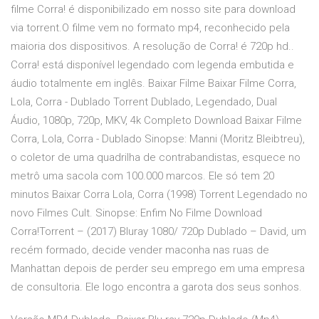
filme Corra! é disponibilizado em nosso site para download
via torrent.O filme vem no formato mp4, reconhecido pela
maioria dos dispositivos. A resolução de Corra! é 720p hd..
Corra! está disponível legendado com legenda embutida e
áudio totalmente em inglês. Baixar Filme Baixar Filme Corra,
Lola, Corra - Dublado Torrent Dublado, Legendado, Dual
Áudio, 1080p, 720p, MKV, 4k Completo Download Baixar Filme
Corra, Lola, Corra - Dublado Sinopse: Manni (Moritz Bleibtreu),
o coletor de uma quadrilha de contrabandistas, esquece no
metrô uma sacola com 100.000 marcos. Ele só tem 20
minutos Baixar Corra Lola, Corra (1998) Torrent Legendado no
novo Filmes Cult. Sinopse: Enfim No Filme Download
Corra!Torrent – (2017) Bluray 1080/ 720p Dublado – David, um
recém formado, decide vender maconha nas ruas de
Manhattan depois de perder seu emprego em uma empresa
de consultoria. Ele logo encontra a garota dos seus sonhos.