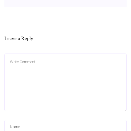
Leave a Reply