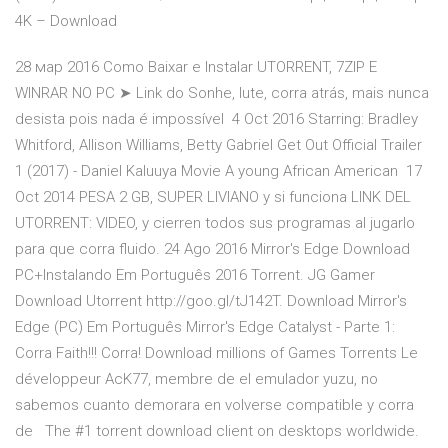
4K – Download
28 мар 2016 Como Baixar e Instalar UTORRENT, 7ZIP E
WINRAR NO PC ➤ Link do Sonhe, lute, corra atrás, mais nunca
desista pois nada é impossível 4 Oct 2016 Starring: Bradley
Whitford, Allison Williams, Betty Gabriel Get Out Official Trailer
1 (2017) - Daniel Kaluuya Movie A young African American 17
Oct 2014 PESA 2 GB, SUPER LIVIANO y si funciona LINK DEL
UTORRENT: VIDEO, y cierren todos sus programas al jugarlo
para que corra fluido. 24 Ago 2016 Mirror's Edge Download
PC+Instalando Em Português 2016 Torrent. JG Gamer
Download Utorrent http://goo.gl/tJ142T. Download Mirror's
Edge (PC) Em Português Mirror's Edge Catalyst - Parte 1:
Corra Faith!!! Corra! Download millions of Games Torrents Le
développeur AcK77, membre de el emulador yuzu, no
sabemos cuanto demorara en volverse compatible y corra
de The #1 torrent download client on desktops worldwide.